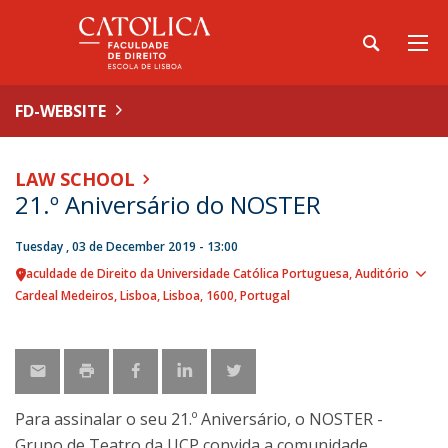
FD-WEBSITE
LAW SCHOOL
21.º Aniversário do NOSTER
Tuesday , 03 de December 2019 - 13:00
Faculdade de Direito da Universidade Católica Portuguesa
Auditório
Sho
Cardeal Medeiros
Lisboa
Lisboa
1600
Portugal
map
Para assinalar o seu 21.º Aniversário, o NOSTER -
Grupo de Teatro da UCP convida a comunidade