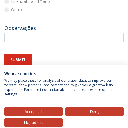
Licenciatura - 1.º ano
Outro
Observações
SUBMIT
We use cookies
We may place these for analysis of our visitor data, to improve our
website, show personalised content and to give you a great website
experience. For more information about the cookies we use open the
settings.
Privacy Policy
Terms & Conditions
Rights of Data Subjects
Accept all
Deny
No, adjust
© 2026 Universidade Católica Portuguesa