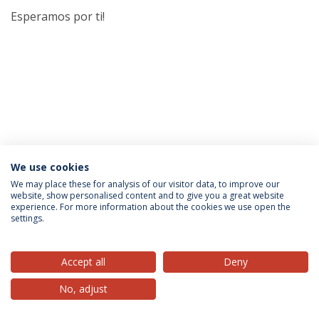
Esperamos por ti!
We use cookies
Privacy Policy
Terms & Conditions
Rights of Data Subjects
We may place these for analysis of our visitor data, to improve our
website, show personalised content and to give you a great website
experience. For more information about the cookies we use open the
settings.
© 2026 Universidade Católica Portuguesa
Accept all
Deny
No, adjust