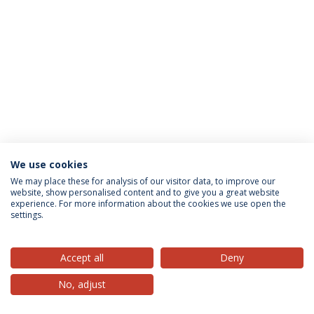
We use cookies
Política de Privacidade
Termos & Condições
We may place these for analysis of our visitor data, to improve our
website, show personalised content and to give you a great website
Direitos do Titular dos Dados
experience. For more information about the cookies we use open the
settings.
Accept all
Deny
© 2026 Universidade Católica Portuguesa
No, adjust