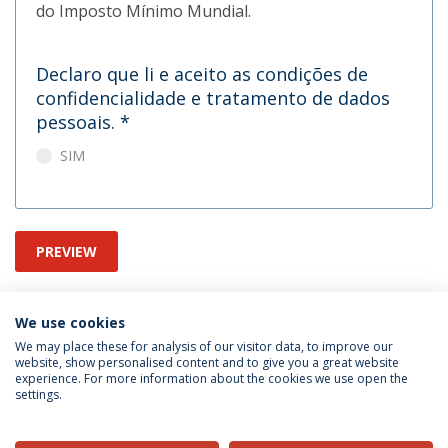
do Imposto Mínimo Mundial.
Declaro que li e aceito as condições de
confidencialidade e tratamento de dados
pessoais.
*
SIM
PREVIEW
We use cookies
We may place these for analysis of our visitor data, to improve our
website, show personalised content and to give you a great website
experience. For more information about the cookies we use open the
Política de Privacidade
Termos & Condições
settings.
Direitos do Titular dos Dados