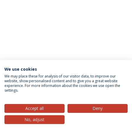
We use cookies
Privacy Policy
Terms & Conditions
Rights of Data Subjects
We may place these for analysis of our visitor data, to improve our
website, show personalised content and to give you a great website
experience. For more information about the cookies we use open the
settings.
© 2026 Universidade Católica Portuguesa
Accept all
Deny
No, adjust