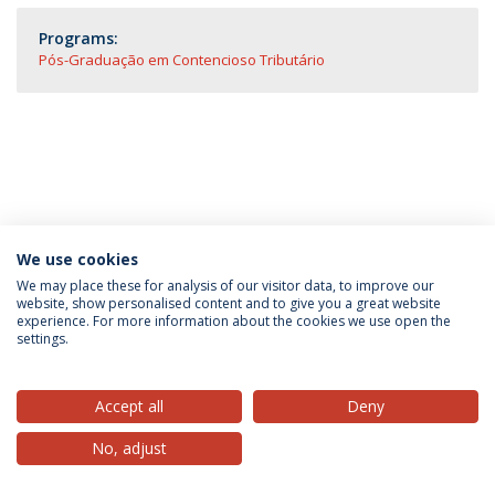
Programs:
Pós-Graduação em Contencioso Tributário
We use cookies
Privacy Policy
Terms & Conditions
Rights of Data Subjects
We may place these for analysis of our visitor data, to improve our
website, show personalised content and to give you a great website
experience. For more information about the cookies we use open the
settings.
© 2026 Universidade Católica Portuguesa
Accept all
Deny
No, adjust