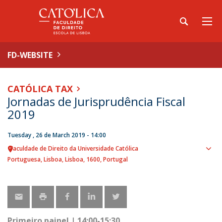
FD-WEBSITE
CATÓLICA TAX
Jornadas de Jurisprudência Fiscal
2019
Tuesday , 26 de March 2019 - 14:00
Faculdade de Direito da Universidade Católica
Sho
Portuguesa
Lisboa
Lisboa
1600
Portugal
map
Primeiro painel | 14:00-15:30