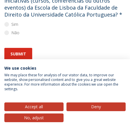
iniciativas (cursos, conferências ou outros
eventos) da Escola de Lisboa da Faculdade de
Direito da Universidade Católica Portuguesa?
*
Sim
Não
SUBMIT
We use cookies
We may place these for analysis of our visitor data, to improve our
website, show personalised content and to give you a great website
experience. For more information about the cookies we use open the
settings.
Privacy Policy
Terms & Conditions
Rights of Data Subjects
Accept all
Deny
No, adjust
© 2026 Universidade Católica Portuguesa