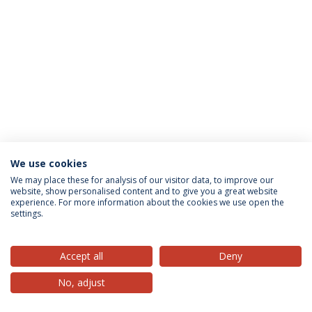
We use cookies
Política de Privacidade
Termos & Condições
We may place these for analysis of our visitor data, to improve our
website, show personalised content and to give you a great website
Direitos do Titular dos Dados
experience. For more information about the cookies we use open the
settings.
Accept all
Deny
© 2026 Universidade Católica Portuguesa
No, adjust