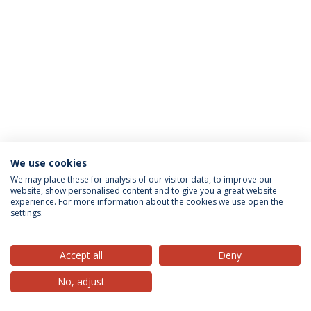
We use cookies
Política de Privacidade
Termos & Condições
We may place these for analysis of our visitor data, to improve our
website, show personalised content and to give you a great website
Direitos do Titular dos Dados
experience. For more information about the cookies we use open the
settings.
Accept all
Deny
© 2026 Universidade Católica Portuguesa
No, adjust