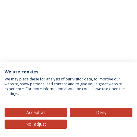
We use cookies
Política de Privacidade
Termos & Condições
We may place these for analysis of our visitor data, to improve our
website, show personalised content and to give you a great website
Direitos do Titular dos Dados
experience. For more information about the cookies we use open the
settings.
Accept all
Deny
© 2026 Universidade Católica Portuguesa
No, adjust