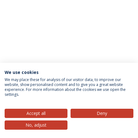
We use cookies
Política de Privacidade
Termos & Condições
We may place these for analysis of our visitor data, to improve our
website, show personalised content and to give you a great website
Direitos do Titular dos Dados
experience. For more information about the cookies we use open the
settings.
Accept all
Deny
© 2026 Universidade Católica Portuguesa
No, adjust