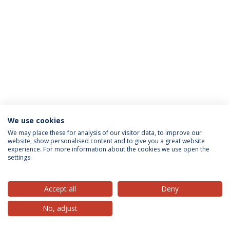
We use cookies
Política de Privacidade
Termos & Condições
We may place these for analysis of our visitor data, to improve our
website, show personalised content and to give you a great website
Direitos do Titular dos Dados
experience. For more information about the cookies we use open the
settings.
Accept all
Deny
© 2026 Universidade Católica Portuguesa
No, adjust