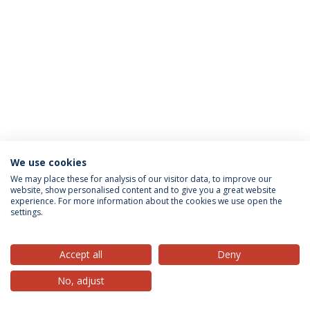
We use cookies
Política de Privacidade
Termos & Condições
We may place these for analysis of our visitor data, to improve our
website, show personalised content and to give you a great website
Direitos do Titular dos Dados
experience. For more information about the cookies we use open the
settings.
Accept all
Deny
© 2026 Universidade Católica Portuguesa
No, adjust