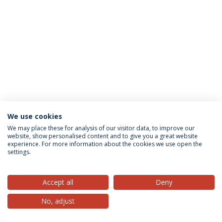
We use cookies
Política de Privacidade
Termos & Condições
We may place these for analysis of our visitor data, to improve our
website, show personalised content and to give you a great website
Direitos do Titular dos Dados
experience. For more information about the cookies we use open the
settings.
Accept all
Deny
© 2026 Universidade Católica Portuguesa
No, adjust