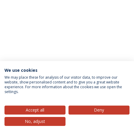
We use cookies
Política de Privacidade
Termos & Condições
We may place these for analysis of our visitor data, to improve our
website, show personalised content and to give you a great website
Direitos do Titular dos Dados
experience. For more information about the cookies we use open the
settings.
Accept all
Deny
© 2026 Universidade Católica Portuguesa
No, adjust