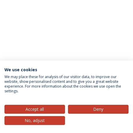
We use cookies
Política de Privacidade
Termos & Condições
We may place these for analysis of our visitor data, to improve our
website, show personalised content and to give you a great website
Direitos do Titular dos Dados
experience. For more information about the cookies we use open the
settings.
Accept all
Deny
© 2026 Universidade Católica Portuguesa
No, adjust