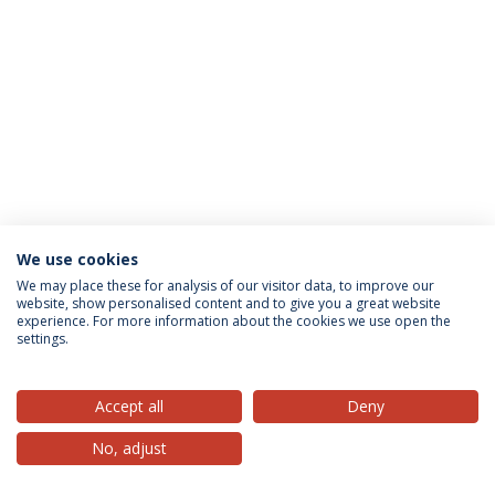
We use cookies
Política de Privacidade
Termos & Condições
We may place these for analysis of our visitor data, to improve our
website, show personalised content and to give you a great website
Direitos do Titular dos Dados
experience. For more information about the cookies we use open the
settings.
Accept all
Deny
© 2026 Universidade Católica Portuguesa
No, adjust