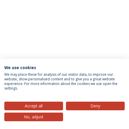
We use cookies
Política de Privacidade
Termos & Condições
We may place these for analysis of our visitor data, to improve our
website, show personalised content and to give you a great website
Direitos do Titular dos Dados
experience. For more information about the cookies we use open the
settings.
Accept all
Deny
© 2026 Universidade Católica Portuguesa
No, adjust