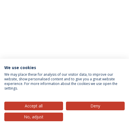
We use cookies
Política de Privacidade
Termos & Condições
We may place these for analysis of our visitor data, to improve our
website, show personalised content and to give you a great website
Direitos do Titular dos Dados
experience. For more information about the cookies we use open the
settings.
Accept all
Deny
© 2026 Universidade Católica Portuguesa
No, adjust