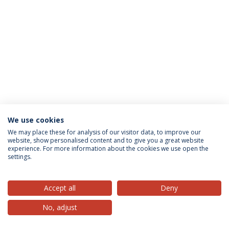
We use cookies
Política de Privacidade
Termos & Condições
We may place these for analysis of our visitor data, to improve our
website, show personalised content and to give you a great website
Direitos do Titular dos Dados
experience. For more information about the cookies we use open the
settings.
Accept all
Deny
© 2026 Universidade Católica Portuguesa
No, adjust