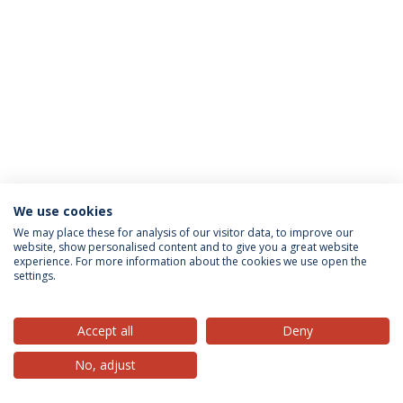
We use cookies
Política de Privacidade
Termos & Condições
We may place these for analysis of our visitor data, to improve our
website, show personalised content and to give you a great website
Direitos do Titular dos Dados
experience. For more information about the cookies we use open the
settings.
Accept all
Deny
© 2026 Universidade Católica Portuguesa
No, adjust