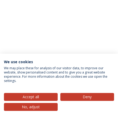
We use cookies
Política de Privacidade
Termos & Condições
We may place these for analysis of our visitor data, to improve our
website, show personalised content and to give you a great website
Direitos do Titular dos Dados
experience. For more information about the cookies we use open the
settings.
Accept all
Deny
© 2026 Universidade Católica Portuguesa
No, adjust