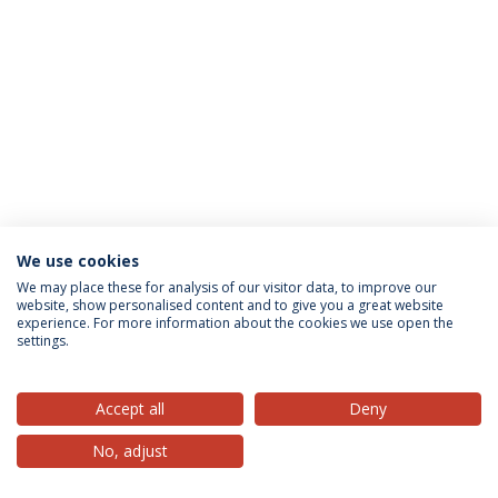
We use cookies
Política de Privacidade
Termos & Condições
We may place these for analysis of our visitor data, to improve our
website, show personalised content and to give you a great website
Direitos do Titular dos Dados
experience. For more information about the cookies we use open the
settings.
Accept all
Deny
© 2026 Universidade Católica Portuguesa
No, adjust