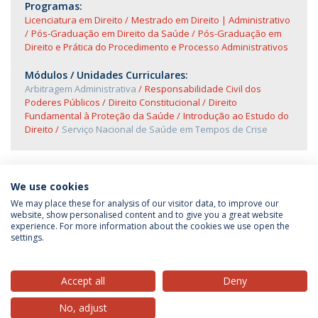
Programas:
Licenciatura em Direito
Mestrado em Direito | Administrativo
Pós-Graduação em Direito da Saúde
Pós-Graduação em
Direito e Prática do Procedimento e Processo Administrativos
Módulos / Unidades Curriculares:
Arbitragem Administrativa
Responsabilidade Civil dos
Poderes Públicos
Direito Constitucional
Direito
Fundamental à Proteção da Saúde
Introdução ao Estudo do
Direito
Serviço Nacional de Saúde em Tempos de Crise
We use cookies
We may place these for analysis of our visitor data, to improve our
website, show personalised content and to give you a great website
experience. For more information about the cookies we use open the
Política de Privacidade
Termos & Condições
settings.
Direitos do Titular dos Dados
Accept all
Deny
No, adjust
© 2026 Universidade Católica Portuguesa