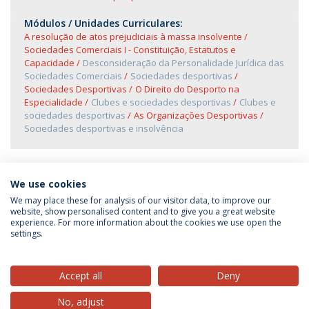
Módulos / Unidades Curriculares:
A resolução de atos prejudiciais à massa insolvente
Sociedades Comerciais I - Constituição, Estatutos e
Capacidade
Desconsideração da Personalidade Jurídica das
Sociedades Comerciais
Sociedades desportivas
Sociedades Desportivas
O Direito do Desporto na
Especialidade
Clubes e sociedades desportivas
Clubes e
sociedades desportivas
As Organizações Desportivas
Sociedades desportivas e insolvência
We use cookies
We may place these for analysis of our visitor data, to improve our
website, show personalised content and to give you a great website
experience. For more information about the cookies we use open the
Política de Privacidade
Termos & Condições
settings.
Direitos do Titular dos Dados
Accept all
Deny
No, adjust