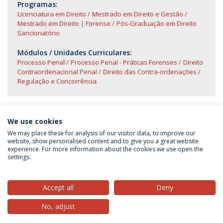
Programas:
Licenciatura em Direito
Mestrado em Direito e Gestão
Mestrado em Direito | Forense
Pós-Graduação em Direito
Sancionatório
Módulos / Unidades Curriculares:
Processo Penal
Processo Penal - Práticas Forenses
Direito
Contraordenacional Penal
Direito das Contra-ordenações
Regulação e Concorrência
We use cookies
We may place these for analysis of our visitor data, to improve our
website, show personalised content and to give you a great website
experience. For more information about the cookies we use open the
Política de Privacidade
Termos & Condições
settings.
Direitos do Titular dos Dados
Accept all
Deny
No, adjust
© 2026 Universidade Católica Portuguesa