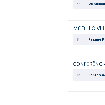
4h
Os Mecani
MÓDULO VIII
8h
Regime P
CONFERÊNCI
4h
Conferên