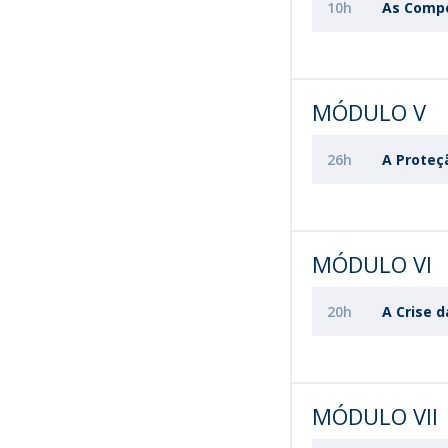
10h
As Compe
MÓDULO V
26h
A Proteç
MÓDULO VI
20h
A Crise 
MÓDULO VII