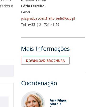
trados e
Cátia Ferreira
E-mail:
posgraduacoesdireito.sede@ucp.pt
Tel.: (+351) 21 721 41 79
Mais Informações
DOWNLOAD BROCHURA
Coordenação
Ana Filipa
Morais