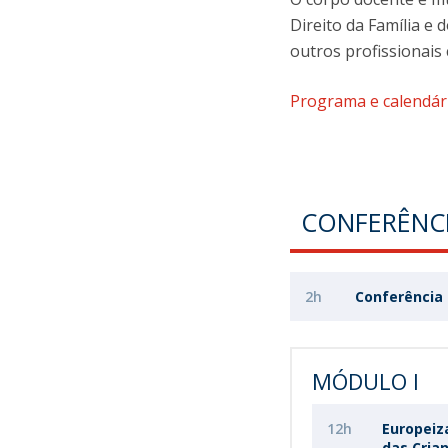
Mestrado em Direito | Fiscal
Direito da Família e
Mestrado em Direito | Forense
outros profissionais
Master of Transnational Law
Programa e calendár
CONFERÊNC
2h
Conferência 
MÓDULO I
12h
Europeiz
das Cria