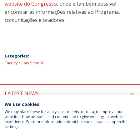
website do Congresso
, onde é também possível
encontrar as informações relativas ao Programa,
comunicações e oradores.
Categories:
Faculty
Law School
LATEST NEWS
We use cookies
UPCOMING EVENTS
We may place these for analysis of our visitor data, to improve our
website, show personalised content and to give you a great website
experience. For more information about the cookies we use open the
settings.
Privacy Policy
Terms & Conditions
Rights of Data Subjects