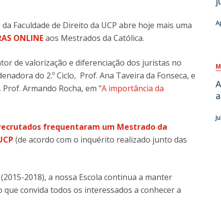
j
A
oa da Faculdade de Direito da UCP abre hoje mais uma
AS ONLINE
aos Mestrados da Católica.
tor de valorização e diferenciação dos juristas no
M
enadora do 2.º Ciclo, Prof. Ana Taveira da Fonseca, e
A
w, Prof. Armando Rocha, em "
A importância da
a
.
Ju
 recrutados frequentaram um Mestrado da
 UCP
(de acordo com o inquérito realizado junto das
(2015-2018), a nossa Escola continua a manter
o que convida todos os interessados a conhecer a