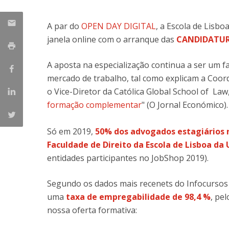
Master of Laws | Taxation
Master of Laws | Litigation
A par do
OPEN DAY DIGITAL
, a Escola de Lisb
Master of Transnational Law
janela online com o arranque das
CANDIDATUR
A aposta na especialização continua a ser um fa
mercado de trabalho, tal como explicam a Coord
o Vice-Diretor da Católica Global School of La
formação complementar
" (O Jornal Económico)
Só em 2019,
50% dos advogados estagiários
Faculdade de Direito da Escola de Lisboa da
entidades participantes no JobShop 2019).
Segundo os dados mais recenets do Infocursos 
uma
taxa de empregabilidade de 98,4 %
,
pel
nossa oferta formativa: