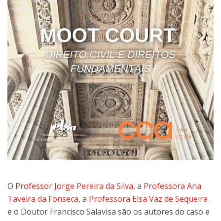
O
Professor Jorge Pereira da Silva
, a
Professora Ana
Taveira da Fonseca
, a
Professora Elsa Vaz de Sequeira
e o Doutor Francisco Salavisa são os autores do caso e