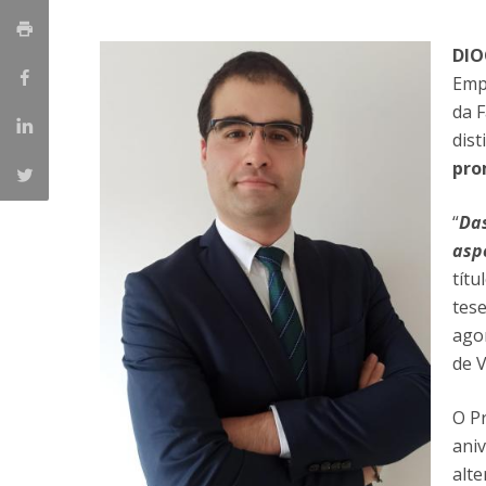
Master of Laws | Taxation
Master of Laws | Litigation
DIO
Master of Transnational Law
Emp
da F
dis
pro
“
Das
asp
títu
tes
ago
de V
O Pr
ani
alte