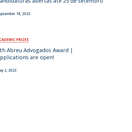
andidaturas abertas até 25 de setembro
eptember 18, 2023
CADEMIC PRIZES
th Abreu Advogados Award |
pplications are open!
ay 2, 2023