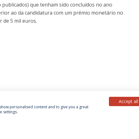
o publicados) que tenham sido concluídos no ano
erior ao da candidatura com um prémio monetário no
r de 5 mil euros.
Accept all
, show personalised content and to give you a great
 settings.
acy Policy
Terms & Conditions
Rights of Data Subjects