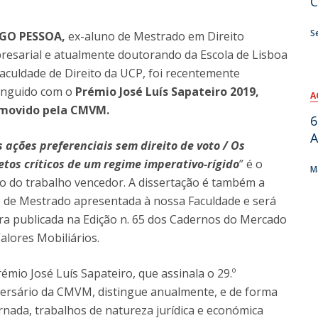
C
S
GO PESSOA,
ex-aluno de Mestrado em Direito
resarial e atualmente doutorando da Escola de Lisboa
aculdade de Direito da UCP, foi recentemente
tinguido com o
Prémio José Luís Sapateiro 2019,
A
movido pela CMVM.
6
A
 ações preferenciais sem direito de voto / Os
etos críticos de um regime imperativo-rígido
” é o
M
lo do trabalho vencedor. A dissertação é também a
e de Mestrado apresentada à nossa Faculdade e será
ra publicada na Edição n. 65 dos Cadernos do Mercado
alores Mobiliários.
émio José Luís Sapateiro, que assinala o 29.º
versário da CMVM, distingue anualmente, e de forma
rnada, trabalhos de natureza jurídica e económica