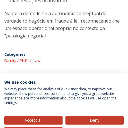
manifestações do instituto.
Na obra defende-se a autonomia conceptual do
verdadeiro negócio em fraude à lei, reconhecendo-lhe
um espaço operacional próprio no contexto da
"patologia negocial".
Categories:
Faculty
Ph.D. in Law
We use cookies
LATEST NEWS
We may place these for analysis of our visitor data, to improve our
website, show personalised content and to give you a great website
experience. For more information about the cookies we use open the
settings.
Privacy Policy
Terms & Conditions
Rights of Data Subjects
Accept all
Deny