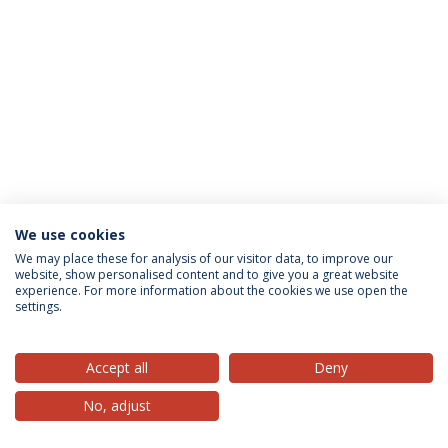
We use cookies
Privacy Policy
Terms & Conditions
Rights of Data Subjects
We may place these for analysis of our visitor data, to improve our
website, show personalised content and to give you a great website
experience. For more information about the cookies we use open the
settings.
© 2026 Universidade Católica Portuguesa
Accept all
Deny
No, adjust