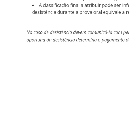
Master of Laws | Taxation
A classificação final a atribuir pode ser i
Master of Laws | Litigation
desistência durante a prova oral equivale a 
Master of Transnational Law
No caso de desistência devem comunicá-la com pe
oportuna da desistência determina o pagamento d