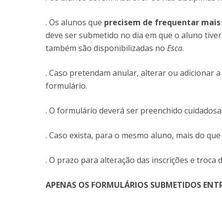
Master of Laws | Taxation
Master of Laws | Litigation
. Os alunos que
precisem de frequentar mais 
Master of Transnational Law
deve ser submetido no dia em que o aluno tive
também são disponibilizadas no
Esca
.
. Caso pretendam anular, alterar ou adicionar a
formulário.
. O formulário deverá ser preenchido cuidados
. Caso exista, para o mesmo aluno, mais do qu
. O prazo para alteração das inscrições e troca 
APENAS OS FORMULÁRIOS SUBMETIDOS ENTRE 