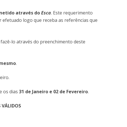
bmetido através do
Esca
. Este requerimento
r efetuado logo que receba as referências que
 fazê-lo através do preenchimento deste
o mesmo
.
eiro.
re os dias
31 de Janeiro e 02 de Fevereiro
.
S VÁLIDOS