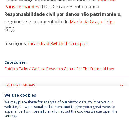
Páris Fernandes
(FD-UCP) apresenta o tema
Responsabilidade civil por danos não patrimoniais
,
seguindo-se o comentário de
Maria da Graça Trigo
(STJ).
Inscrições:
mcandrade@fd.lisboa.ucp.pt
Categories:
Católica Talks
Católica Research Centre For The Future of Law
LATEST NEWS
We use cookies
UPCOMING EVENTS
We may place these for analysis of our visitor data, to improve our
website, show personalised content and to give you a great website
experience. For more information about the cookies we use open the
settings.
Privacy Policy
Terms & Conditions
Rights of Data Subjects