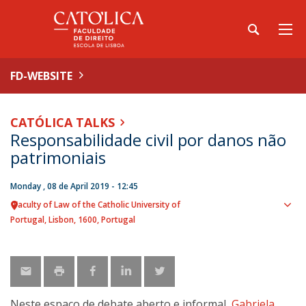
FD-WEBSITE
CATÓLICA TALKS
Responsabilidade civil por danos não
patrimoniais
Monday , 08 de April 2019 - 12:45
Faculty of Law of the Catholic University of
Sho
Portugal
Lisbon
1600
Portugal
map
Neste espaço de debate aberto e informal,
Gabriela