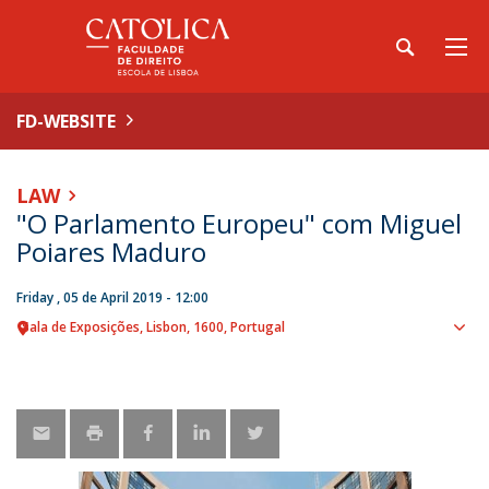
FD-WEBSITE
LAW
"O Parlamento Europeu" com Miguel
Poiares Maduro
Friday , 05 de April 2019 - 12:00
Sala de Exposições
Lisbon
1600
Portugal
Sho
map