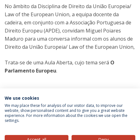
No âmbito da Disciplina de Direito da União Europeia/
Law of the European Union, a equipa docente da
cadeira, em conjunto com a Associação Portuguesa de
Direito Europeu (APDE), convidam Miguel Poiares
Maduro para uma conversa informal com os alunos de
Direito da União Europeia/ Law of the European Union,
Trata-se de uma Aula Aberta, cujo tema será
O
Parlamento Europeu
.
Categories:
We use cookies
Law
Observatory of Law of the European Union
Universidade
Católica Portuguesa
We may place these for analysis of our visitor data, to improve our
website, show personalised content and to give you a great website
experience. For more information about the cookies we use open the
settings.
Privacy Policy
Terms & Conditions
Rights of Data Subjects
Accept all
Deny