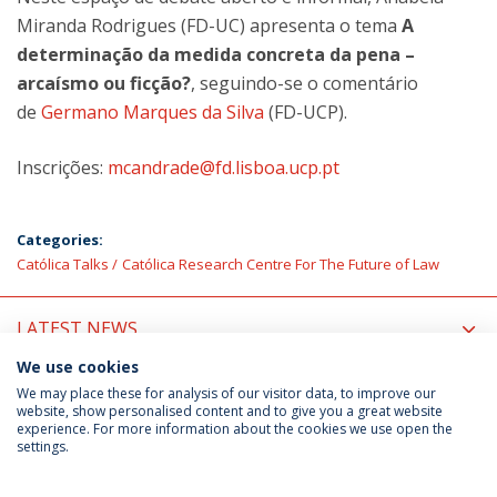
Miranda Rodrigues (FD-UC) apresenta o tema
A
determinação da medida concreta da pena –
arcaísmo ou ficção?
, seguindo-se o comentário
de
Germano Marques da Silva
(FD-UCP).
Inscrições:
mcandrade@fd.lisboa.ucp.pt
Categories:
Católica Talks
Católica Research Centre For The Future of Law
LATEST NEWS
We use cookies
UPCOMING EVENTS
We may place these for analysis of our visitor data, to improve our
website, show personalised content and to give you a great website
experience. For more information about the cookies we use open the
settings.
Privacy Policy
Terms & Conditions
Rights of Data Subjects