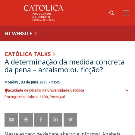
FD-WEBSITE
CATÓLICA TALKS
A determinação da medida concreta
da pena – arcaísmo ou ficção?
Monday , 03 de June 2019 - 11:45
Faculdade de Direito da Universidade Católica
Sho
Portuguesa
Lisboa
1600
Portugal
map
Neste espaço de debate aberto e informal, Anabela