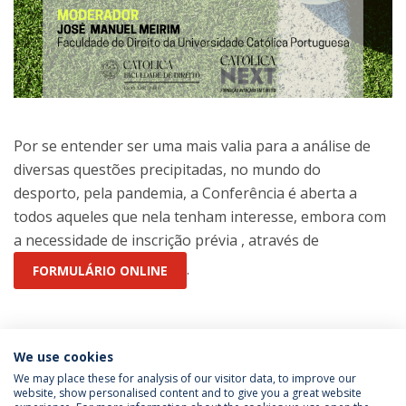
Por se entender ser uma mais valia para a análise de
diversas questões precipitadas, no mundo do
desporto, pela pandemia, a Conferência é aberta a
todos aqueles que nela tenham interesse, embora com
a necessidade de inscrição prévia , através de
.
FORMULÁRIO ONLINE
Categories:
Católica Next
We use cookies
Direito do Desporto
Law School
Post-Graduate
Studies
We may place these for analysis of our visitor data, to improve our
website, show personalised content and to give you a great website