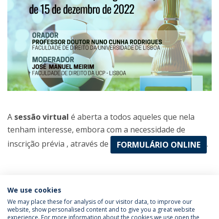
A
sessão virtual
é aberta a todos aqueles que nela
tenham interesse, embora com a necessidade de
inscrição prévia , através de
.
FORMULÁRIO ONLINE
Categories:
Católica Next
We use cookies
Direito do Desporto
Law School
Post-Graduate
Studies
We may place these for analysis of our visitor data, to improve our
website, show personalised content and to give you a great website
experience. For more information about the cookies we use open the