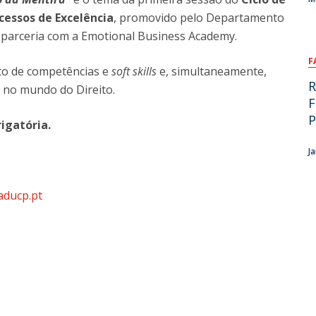
essos de Excelência
, promovido pelo Departamento
parceria com a Emotional Business Academy.
F
nto de competências e
soft skills
e, simultaneamente,
R
e no mundo do Direito.
F
P
rigatória.
J
aducp.pt