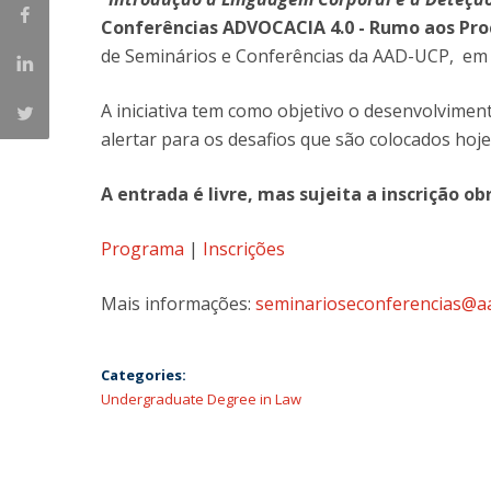
Master of Laws | Taxation
Conferências ADVOCACIA 4.0 - Rumo aos Proc
Master of Laws | Litigation
de Seminários e Conferências da AAD-UCP, em 
Master of Transnational Law
A iniciativa tem como objetivo o desenvolvime
alertar para os desafios que são colocados hoj
A entrada é livre, mas sujeita a inscrição ob
Programa
|
Inscrições
Mais informações:
seminarioseconferencias@a
Categories:
Undergraduate Degree in Law