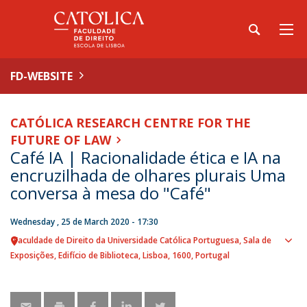
FD-WEBSITE
CATÓLICA RESEARCH CENTRE FOR THE
FUTURE OF LAW
Café IA | Racionalidade ética e IA na
encruzilhada de olhares plurais Uma
conversa à mesa do "Café"
Wednesday , 25 de March 2020 - 17:30
Faculdade de Direito da Universidade Católica Portuguesa
Sala de
Sho
Exposições, Edifício de Biblioteca
Lisboa
1600
Portugal
map