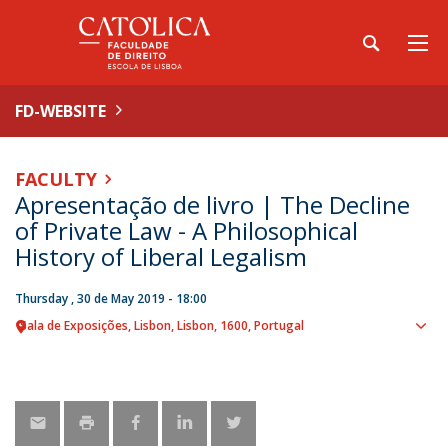
FD-WEBSITE
FACULTY
Apresentação de livro | The Decline
of Private Law - A Philosophical
History of Liberal Legalism
Thursday , 30 de May 2019 - 18:00
Sala de Exposições
Lisbon
Lisbon
1600
Portugal
Sho
map