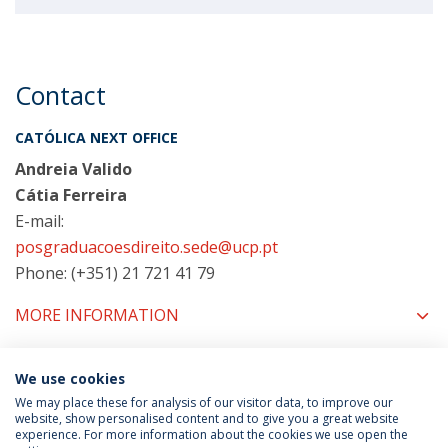
Contact
CATÓLICA NEXT OFFICE
Andreia Valido
Cátia Ferreira
E-mail:
posgraduacoesdireito.sede@ucp.pt
Phone: (+351) 21 721 41 79
MORE INFORMATION
We use cookies
COORDINATORS
We may place these for analysis of our visitor data, to improve our
website, show personalised content and to give you a great website
experience. For more information about the cookies we use open the