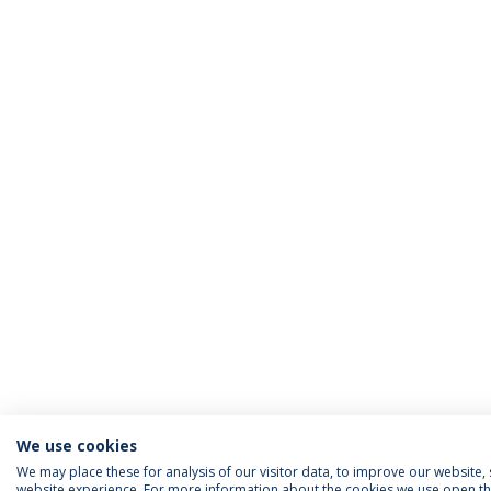
We use cookies
We may place these for analysis of our visitor data, to improve our website
website experience. For more information about the cookies we use open the