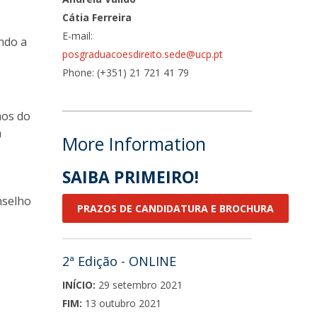
Cátia Ferreira
O
E-mail:
ndo a
posgraduacoesdireito.sede@ucp.pt
Phone: (+351) 21 721 41 79
nos do
a
More Information
SAIBA PRIMEIRO!
nselho
PRAZOS DE CANDIDATURA E BROCHURA
2ª Edição - ONLINE
INÍCIO:
29 setembro 2021
FIM:
13 outubro 2021