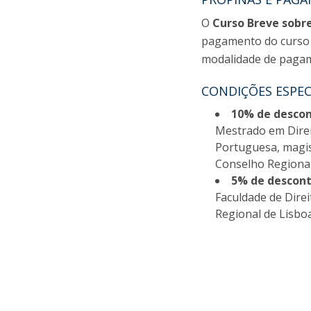
Master of Laws | Taxation
Master of Laws | Litigation
O
Curso Breve sobr
Master of Transnational Law
pagamento do curso d
modalidade de pagam
CONDIÇÕES ESPEC
10% de descon
Mestrado em Direit
Portuguesa, magis
Conselho Regiona
5% de descont
Faculdade de Dire
Regional de Lisbo