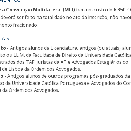
e a Convenção Multilateral (MLI)
tem um custo de
€ 350
. 
everá ser feito na totalidade no ato da inscrição, não have
ento fracionado.
IAIS
to -
Antigos alunos da Licenciatura, antigos (ou atuais) alu
o ou LL.M. da Faculdade de Direito da Universidade Católic
trados dos TAF, juristas da AT e Advogados Estagiários do
l de Lisboa da Ordem dos Advogados.
o -
Antigos alunos de outros programas pós-graduados da
ito da Universidade Católica Portuguesa e Advogados do Co
a da Ordem dos Advogados.