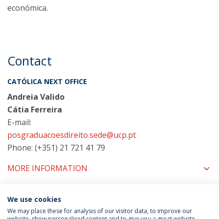
económica.
Contact
CATÓLICA NEXT OFFICE
Andreia Valido
Cátia Ferreira
E-mail:
posgraduacoesdireito.sede@ucp.pt
Phone: (+351) 21 721 41 79
MORE INFORMATION
We use cookies
COORDINATORS
We may place these for analysis of our visitor data, to improve our
website, show personalised content and to give you a great website