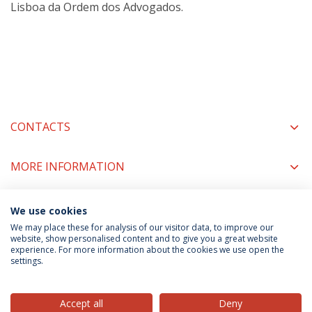
Lisboa da Ordem dos Advogados.
CONTACTS
MORE INFORMATION
We use cookies
COORDINATORS
We may place these for analysis of our visitor data, to improve our
website, show personalised content and to give you a great website
experience. For more information about the cookies we use open the
settings.
Privacy Policy
Terms & Conditions
Rights of Data Subjects
Accept all
Deny