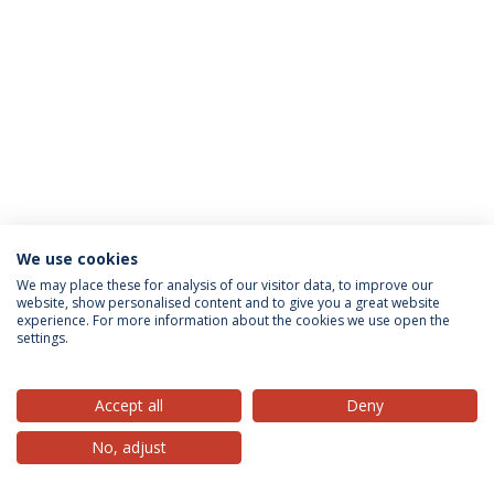
We use cookies
Privacy Policy
Terms & Conditions
Rights of Data Subjects
We may place these for analysis of our visitor data, to improve our
website, show personalised content and to give you a great website
experience. For more information about the cookies we use open the
settings.
© 2026 Universidade Católica Portuguesa
Accept all
Deny
No, adjust